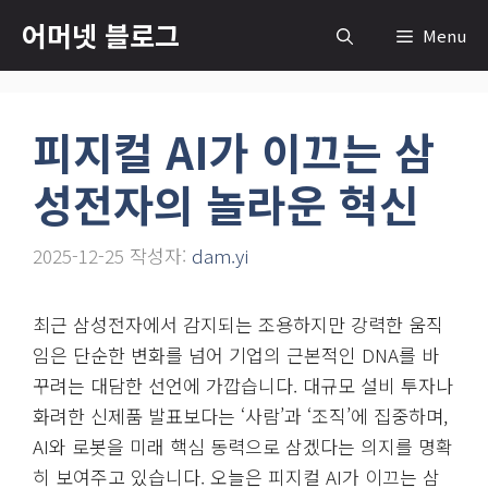
컨
어머넷 블로그
Menu
텐
츠
로
피지컬 AI가 이끄는 삼
건
너
성전자의 놀라운 혁신
뛰
기
2025-12-25
작성자:
dam.yi
최근 삼성전자에서 감지되는 조용하지만 강력한 움직
임은 단순한 변화를 넘어 기업의 근본적인 DNA를 바
꾸려는 대담한 선언에 가깝습니다. 대규모 설비 투자나
화려한 신제품 발표보다는 ‘사람’과 ‘조직’에 집중하며,
AI와 로봇을 미래 핵심 동력으로 삼겠다는 의지를 명확
히 보여주고 있습니다. 오늘은 피지컬 AI가 이끄는 삼