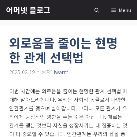
컨
어머넷 블로그
Menu
텐
츠
로
외로움을 줄이는 현명
건
너
한 관계 선택법
뛰
기
2025-02-19
작성자:
iwarm
이번 시간에는 외로움을 줄이는 현명한 관계 선택법 에
대해 알아보려합니다. 우리는 사회적 동물로서 다양한
인간관계를 맺으며 살아갑니다. 그러나 모든 관계가 우
리에게 긍정적인 영향을 주는 것은 아닙니다. 때로는
관계를 맺는 것보다 자신을 성장시키는 데 집중하는 것
이 더 중요할 수 있습니다. 인간관계는 우리의 삶을 풍