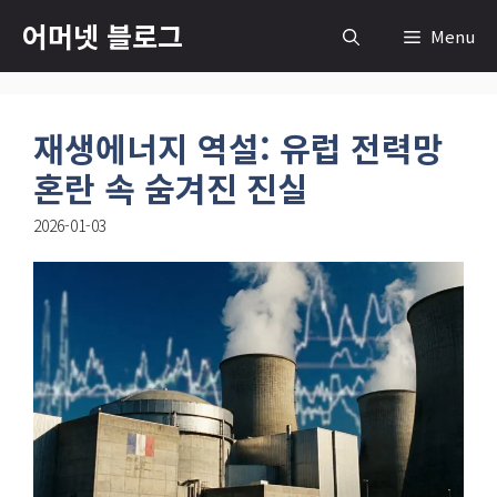
컨
어머넷 블로그
Menu
텐
츠
로
재생에너지 역설: 유럽 전력망
건
너
혼란 속 숨겨진 진실
뛰
2026-01-03
기