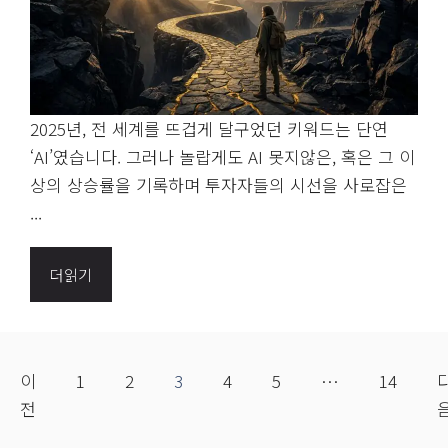
2025년, 전 세계를 뜨겁게 달구었던 키워드는 단연
‘AI’였습니다. 그러나 놀랍게도 AI 못지않은, 혹은 그 이
상의 상승률을 기록하며 투자자들의 시선을 사로잡은
...
더읽기
이
1
2
3
4
5
…
14
전