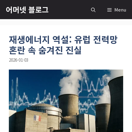
컨
어머넷 블로그
Menu
텐
츠
로
재생에너지 역설: 유럽 전력망
건
너
혼란 속 숨겨진 진실
뛰
2026-01-03
기