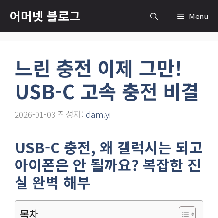
컨
어머넷 블로그
Menu
텐
츠
로
느린 충전 이제 그만!
건
너
USB-C 고속 충전 비결
뛰
기
2026-01-03
작성자:
dam.yi
USB-C 충전, 왜 갤럭시는 되고
아이폰은 안 될까요? 복잡한 진
실 완벽 해부
목차