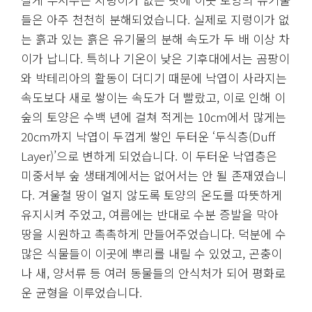
들은 아주 천천히 분해되었습니다. 실제로 지렁이가 없
는 흙과 있는 흙은 유기물의 분해 속도가 두 배 이상 차
이가 납니다. 특히나 기온이 낮은 기후대에서는 곰팡이
와 박테리아의 활동이 더디기 때문에 낙엽이 사라지는
속도보다 새로 쌓이는 속도가 더 빨랐고, 이로 인해 이
숲의 토양은 수백 년에 걸쳐 적게는 10cm에서 많게는
20cm까지 낙엽이 두껍게 쌓인 두터운 ‘두식층(Duff
Layer)’으로 변하게 되었습니다. 이 두터운 낙엽층은
미중서부 숲 생태계에서는 없어서는 안 될 존재였습니
다. 겨울철 땅이 얼지 않도록 토양의 온도를 따뜻하게
유지시켜 주었고, 여름에는 반대로 수분 증발을 막아
땅을 시원하고 촉촉하게 만들어주었습니다. 덕분에 수
많은 식물들이 이곳에 뿌리를 내릴 수 있었고, 곤충이
나 새, 양서류 등 여러 동물들의 안식처가 되어 평화로
운 균형을 이루었습니다.