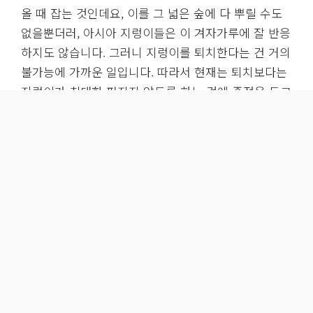
올 때 잡는 것인데요, 이를 그 넓은 숲에 다 뿌릴 수도
없을뿐더러, 아시아 지렁이들은 이 겨자가루에 잘 반응
하지도 않습니다. 그러니 지렁이를 퇴치한다는 건 거의
불가능에 가까운 일입니다. 따라서 현재는 퇴치보다는
지렁이가 최대한 퍼지지 않도록 하는 것에 중점을 두고
있습니다. 실제로 미네소타주에서는 작년 7월 1일부터
주 내에서 점핑 지렁이를 소유, 수입, 판매, 운송, 번식
시키는 등의 행위를 법으로 금지하기 시작했죠. 물론
실효성이 있을지는 지켜봐야겠지만 말입니다. 이처럼
환경 보호를 위한 노력은 지속되어야 합니다. 친환경
토양 관리 도구와 같은 지속 가능한 해결책 모색도 중
요합니다.
사실 지렁이 자체는 아무 잘못이 없습니다. 문제의 발
단은 역시 사람이었으니까 말이죠. 또 기존 토양에 쭉
살아왔던 토착 지렁이들은 여전히 농경지의 흙을 비옥