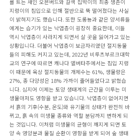
를 트는 새인 오븐버드와 갈색 집박이의 최종 생존이
지렁이의 침입으로 인해 절반으로 뚝 떨어졌다는 사실
이 밝혀지기도 했습니다. 또한 도롱뇽과 같은 양서류들
에게는 습기가 있는 낙엽층이 굉장히 중요한데, 이들
역시 낙엽층이 사라지게 되면서 살 곳을 잃어가고 있는
상황입니다. 더불어 낙엽층이 보금자리였던 절지동물
들의 피해도 커지고 있는데, 2022년 비루츠부르크대학
교의 연구에 따르면 캐나다 앨버타주에서는 침입 지렁
이 때문에 육상 절지동물의 개체수는 61%, 생물량은
27%, 종 다양성은 18% 가까이 줄어들었다고 밝혔습
니다. 심지어 이제는 토양 생태계의 근간을 이루는 미
생물마저도 영향을 받고 있습니다. 낙엽층이 없어지면
서 흙의 기후(수분, 온도)와 유기물의 상태가 완전히 바
뀌고, 흙 속의 미생물 종류와 역할 분담까지 변하게 되
는 것입니다. 이처럼 미생물의 균형이 깨지게 되면 토
양 속 영양분과 물질 순환이 영향을 받게 되어 숲 생태