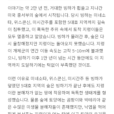
이야기는 약 2만 년 전, 거대한 빙하가 휩쓸고 지나간
미국 중서부의 숲에서 시작됩니다. 당시 빙하는 미네소
타, 위스콘신, 미시간주를 포함한 5대호 지역까지 깊숙
이 침투했고, 이 혹독한 추위 속에서 토착 지렁이들은
모두 멸종하고 말았습니다. 빙하가 물러간 후, 숲은 다
시 울창해졌지만 지렁이는 돌아오지 못했습니다. 지렁
이 개체군의 연간 이동 속도는 고작 5~10m에 불과했
으니, 빙하기 이후 1만 년이 넘는 시간 동안에도 이 지
역까지 도달하기에는 턱없이 부족했던 것이죠.
이런 이유로 미네소타, 위스콘신, 미시간주 등 빙하가
덮였던 5대호 지역의 숲은 빙하기가 끝난 후에도 지렁
이란 분해자가 없는 땅에 적응하며 독특한 생태계를 형
성했습니다. 물론 숲에 토양에는 곰팡이와 박테리아 같
은 수많은 미생물 분해자들이 존재했지만, 낙엽을 먹어
잘게 부서주는 지렁이가 없는 탓에 이곳 토양의 유기물