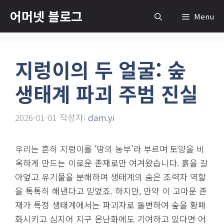
컨
어머넷 블로그
Menu
텐
츠
로
지렁이의 두 얼굴: 숲
건
너
생태계 파괴 주범 진실
뛰
기
2026-01-01
작성자:
dam.yi
우리는 흔히 지렁이를 ‘땅의 농부’라 부르며 토양을 비
옥하게 만드는 이로운 존재로만 여겨왔습니다. 흙을 갈
아엎고 유기물을 분해하며 생태계의 숨은 조력자 역할
을 톡톡히 해낸다고 믿었죠. 하지만, 만약 이 고마운 존
재가 특정 생태계에서는 파괴자로 돌변하여 숲을 황폐
화시키고 심지어 지구 온난화에도 기여하고 있다면 어