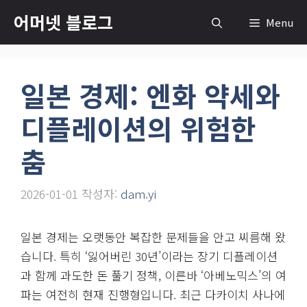
컨
어머넷 블로그
Menu
텐
츠
로
일본 경제: 엔화 약세와
건
너
디플레이션의 위험한
뛰
기
춤
2026-01-01
작성자:
dam.yi
일본 경제는 오랫동안 복잡한 문제들을 안고 씨름해 왔
습니다. 특히 ‘잃어버린 30년’이라는 장기 디플레이션
과 함께 과도한 돈 풀기 정책, 이른바 ‘아베노믹스’의 여
파는 여전히 현재 진행형입니다. 최근 다카이치 사나에