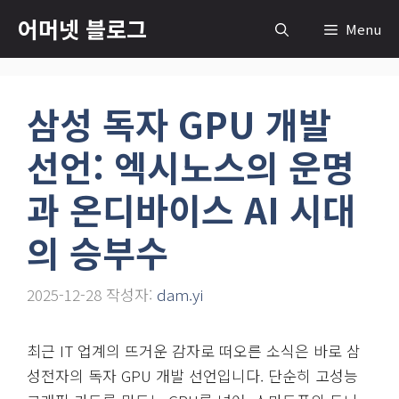
컨
어머넷 블로그
Menu
텐
츠
로
삼성 독자 GPU 개발
건
너
선언: 엑시노스의 운명
뛰
기
과 온디바이스 AI 시대
의 승부수
2025-12-28
작성자:
dam.yi
최근 IT 업계의 뜨거운 감자로 떠오른 소식은 바로 삼
성전자의 독자 GPU 개발 선언입니다. 단순히 고성능