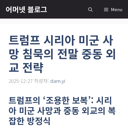
컨
어머넷 블로그
Menu
텐
츠
로
트럼프 시리아 미군 사
건
너
망 침묵의 전말 중동 외
뛰
기
교 전략
2025-12-27
작성자:
dam.yi
트럼프의 ‘조용한 보복’: 시리
아 미군 사망과 중동 외교의 복
잡한 방정식