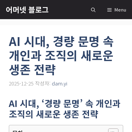
컨
어머넷 블로그
Menu
텐
츠
로
AI 시대, 경량 문명 속
건
너
개인과 조직의 새로운
뛰
기
생존 전략
2025-12-25
작성자:
dam.yi
AI 시대, ‘경량 문명’ 속 개인과
조직의 새로운 생존 전략