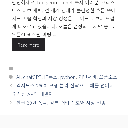
안녕하세요, blog.eomeo.net 독자 여러분. 크리스
마스 이브 새벽, 전 세계 경제가 불안정한 흐름 속에
서도 기술 혁신과 시장 경쟁은 그 어느 때보다 뜨겁
게 타오르고 있습니다. 오늘은 손정의 마지막 승부:
오픈AI 60조원 베팅 ...
Read more
카
IT
테
태
AI
,
chatGPT
,
IT뉴스
,
python
,
개인서버
,
오픈소스
고
그
엑시노스 2600, 모뎀 분리 전략으로 애플 넘어서
리
나? 삼성 AP의 대변혁
환율 30원 폭락, 정부 개입 신호와 시장 전망