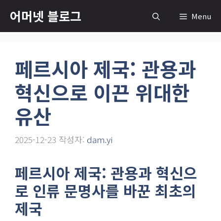
컨
어머넷 블로그
Menu
텐
츠
로
페르시아 제국: 관용과
건
너
혁신으로 이끈 위대한
뛰
기
유산
2025-12-23
작성자:
dam.yi
페르시아 제국: 관용과 혁신으
로 인류 문명사를 바꾼 최초의
제국