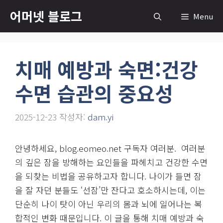
컨
어머넷 블로그
Menu
텐
츠
로
치매 예방과 숙면:건강
건
너
수면 습관의 중요성
뛰
기
2025-12-23
작성자:
dam.yi
안녕하세요, blog.eomeo.net 구독자 여러분. 여러분
의 깊은 잠을 방해하는 요인들을 파헤치고 건강한 수면
을 되찾는 비법을 공유하고자 합니다. 나이가 들면 잠
을 잘 자던 분들도 ‘선잠’만 잔다고 호소하시는데, 이는
단순히 나이 탓이 아닌 우리의 몸과 뇌에 일어나는 복
합적인 변화 때문입니다. 이 글을 통해 치매 예방과 숙