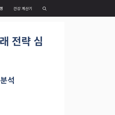
행
건강 계산기
래 전략 심
 분석