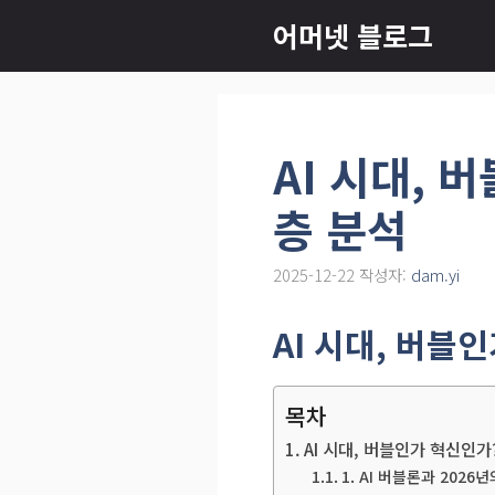
컨
어머넷 블로그
텐
츠
로
건
AI 시대, 
너
뛰
층 분석
기
2025-12-22
작성자:
dam.yi
AI 시대, 버블
목차
AI 시대, 버블인가 혁신인가
1. AI 버블론과 2026