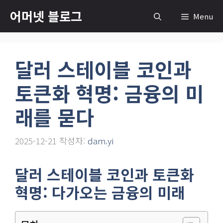
컨
어머넷 블로그
Menu
텐
츠
로
달러 스테이블 코인과
건
너
토큰화 혁명: 금융의 미
뛰
기
래를 묻다
2025-12-21
작성자:
dam.yi
달러 스테이블 코인과 토큰화
혁명: 다가오는 금융의 미래