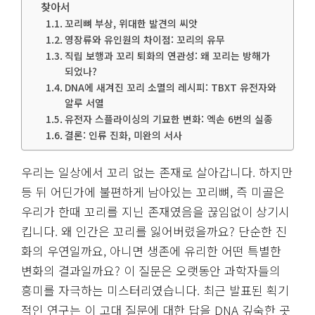
찾아서
꼬리뼈 부상, 위대한 발견의 씨앗
영장류와 유인원의 차이점: 꼬리의 유무
직립 보행과 꼬리 퇴화의 연관성: 왜 꼬리는 방해가
되었나?
DNA에 새겨진 꼬리 소멸의 레시피: TBXT 유전자와
알루 서열
유전자 스플라이싱의 기묘한 변화: 엑손 6번의 실종
결론: 인류 진화, 미완의 서사
우리는 일상에서 꼬리 없는 존재로 살아갑니다. 하지만
등 뒤 어딘가에 불편하게 남아있는 꼬리뼈, 즉 미골은
우리가 한때 꼬리를 지닌 존재였음을 끊임없이 상기시
킵니다. 왜 인간은 꼬리를 잃어버렸을까요? 단순한 진
화의 우연일까요, 아니면 생존에 유리한 어떤 특별한
변화의 결과일까요? 이 질문은 오랫동안 과학자들의
흥미를 자극하는 미스터리였습니다. 최근 발표된 획기
적인 연구는 이 고대 질문에 대한 답을 DNA 깊숙한 곳