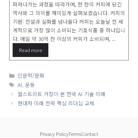
퍼져나가는 과정을 따라가며, 한 잔의 커피에 담긴
역사와 그 의미를 재미있게 살펴보겠습니다. 커피의
기원: 전설과 실화를 넘나들다 커피는 오늘날 전 세
계적으로 가장 많이 소비되는 기호식품 중 하나입니
다. 매일 약 30억 잔 이상의 커피가 소비되며, ...
Read more
카
인문학/문화
테
태
AI
,
운동
고
그
월스트리트 거장이 본 한국 AI 기술 미래
리
현대차 미래 전략 핵심 리더십 교체
Privacy Policy
Terms
Contact