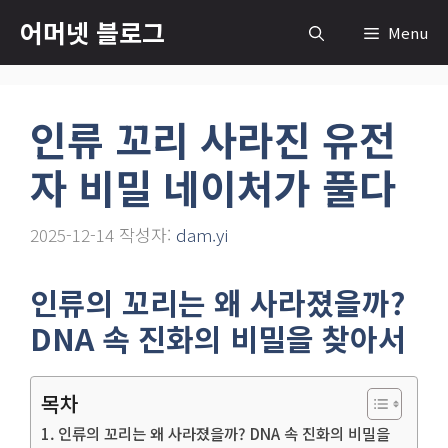
컨
어머넷 블로그
Menu
텐
츠
로
인류 꼬리 사라진 유전
건
너
자 비밀 네이처가 풀다
뛰
기
2025-12-14
작성자:
dam.yi
인류의 꼬리는 왜 사라졌을까?
DNA 속 진화의 비밀을 찾아서
목차
인류의 꼬리는 왜 사라졌을까? DNA 속 진화의 비밀을