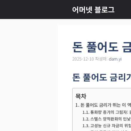
컨
어머넷 블로그
텐
츠
로
건
돈 풀어도 
너
뛰
2025-12-10
작성자:
dam.yi
기
돈 풀어도 금리
목차
돈 풀어도 금리가 뛰는 이 
통화량 증가의 그림자: 
스텔스 양적완화의 민낯:
고성능 신규 자금의 위험