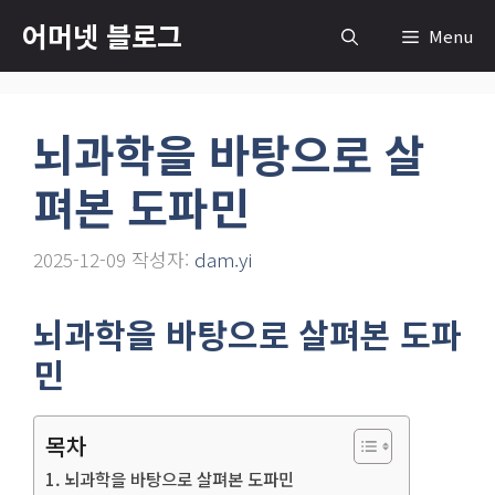
컨
어머넷 블로그
Menu
텐
츠
로
뇌과학을 바탕으로 살
건
너
펴본 도파민
뛰
기
2025-12-09
작성자:
dam.yi
뇌과학을 바탕으로 살펴본 도파
민
목차
뇌과학을 바탕으로 살펴본 도파민