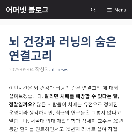
컨
어머넷 블로그
Menu
텐
츠
로
뇌 건강과 러닝의 숨은
건
너
연결고리
뛰
기
2025-05-04
작성자:
it news
이번시간은 뇌 건강과 러닝의 숨은 연결고리 에 대해
살펴보겠습니다.
달리면 치매를 예방할 수 있다는 말,
정말일까요?
많은 사람들이 치매는 유전으로 정해진
운명이라 생각하지만, 최근의 연구들은 그렇지 않다고
말합니다. 서울대 의대 재활의학과 정세희 교수는 20년
동안 환자를 진료하면서도 20년째 러너로 살며 직접