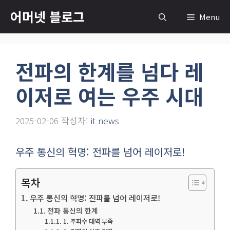
컨
어머넷 블로그
Menu
텐
츠
로
전파의 한계를 넘다 레
건
너
이저로 여는 우주 시대
뛰
기
2025-02-06
작성자:
it news
우주 통신의 혁명: 전파를 넘어 레이저로!
목차
우주 통신의 혁명: 전파를 넘어 레이저로!
전파 통신의 한계
1. 주파수 대역 부족