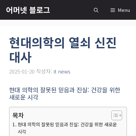
컨
어머넷 블로그
Menu
텐
츠
로
현대의학의 열쇠 신진
건
너
대사
뛰
기
2025-01-20
작성자:
it news
현대 의학의 잘못된 믿음과 진실: 건강을 위한
새로운 시각
목차
현대 의학의 잘못된 믿음과 진실: 건강을 위한 새로운
시각