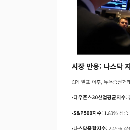
시장 반응: 나스닥 
CPI 발표 이후, 뉴욕증권거
•
다우존스30산업평균지수
:
•
S&P500지수
: 1.83% 상승
•
나스닥종합지수
: 2.45% 