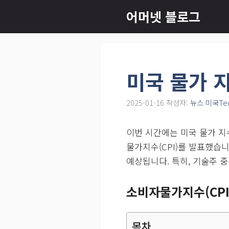
컨
어머넷 블로그
텐
츠
로
건
미국 물가 
너
뛰
2025-01-16
작성자:
뉴스 미국Te
기
이번 시간에는 미국 물가 지수
물가지수(CPI)를 발표했습
예상됩니다. 특히, 기술주 
소비자물가지수(CPI
목차