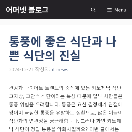
컨
어머넷 블로그
Menu
텐
츠
로
통풍에 좋은 식단과 나
건
너
쁜 식단의 진실
뛰
기
2024-12-21
작성자:
it news
건강과 다이어트 트렌드의 중심에 있는 키토제닉 식단.
고지방, 고단백 식단이라는 특성 때문에 일부 사람들은
통풍 위험을 우려합니다. 통풍은 요산 결정체가 관절에
쌓이며 극심한 통증을 유발하는 질환으로, 많은 이들이
식단과의 연관성을 궁금해합니다. 그러나 과연 키토제
닉 식단이 정말 통풍을 악화시킬까요? 이번 글에서는