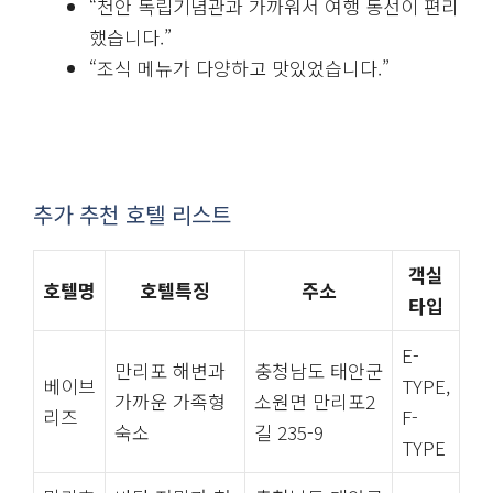
“천안 독립기념관과 가까워서 여행 동선이 편리
했습니다.”
“조식 메뉴가 다양하고 맛있었습니다.”
추가 추천 호텔 리스트
객실
호텔명
호텔특징
주소
타입
E-
만리포 해변과
충청남도 태안군
베이브
TYPE,
가까운 가족형
소원면 만리포2
리즈
F-
숙소
길 235-9
TYPE