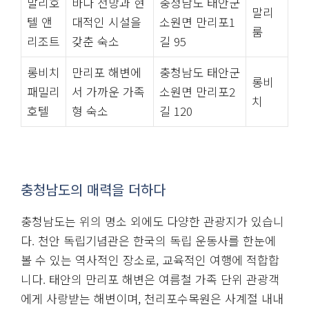
말리호
바다 전망과 현
충청남도 태안군
말리
텔 앤
대적인 시설을
소원면 만리포1
룸
리조트
갖춘 숙소
길 95
롱비치
만리포 해변에
충청남도 태안군
롱비
패밀리
서 가까운 가족
소원면 만리포2
치
호텔
형 숙소
길 120
충청남도의 매력을 더하다
충청남도는 위의 명소 외에도 다양한 관광지가 있습니
다. 천안 독립기념관은 한국의 독립 운동사를 한눈에
볼 수 있는 역사적인 장소로, 교육적인 여행에 적합합
니다. 태안의 만리포 해변은 여름철 가족 단위 관광객
에게 사랑받는 해변이며, 천리포수목원은 사계절 내내