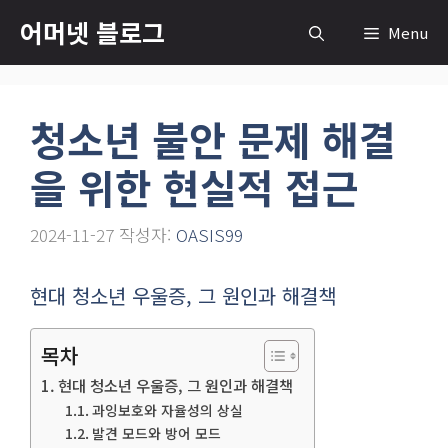
컨
어머넷 블로그
Menu
텐
츠
로
청소년 불안 문제 해결
건
너
을 위한 현실적 접근
뛰
기
2024-11-27
작성자:
OASIS99
현대 청소년 우울증, 그 원인과 해결책
목차
현대 청소년 우울증, 그 원인과 해결책
과잉보호와 자율성의 상실
발견 모드와 방어 모드