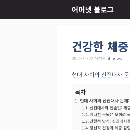
컨
어머넷 블로그
텐
츠
로
건
건강한 체중
너
뛰
2024-11-22
작성자:
it news
기
현대 사회의 신진대사 문
목차
현대 사회의 신진대사 문제:
신진대사와 인슐린: 체중
지나친 운동은 오히려 독
간헐적 단식: 신진대사
정신적 건강과 체중 감량