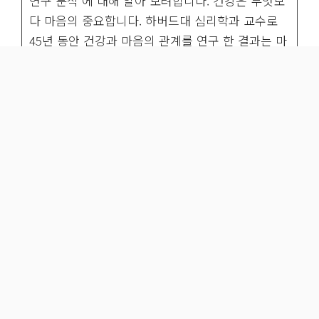
연구 분석 에 대해 알아 보려합니다. 건강은 무엇보
다 마음의 중요합니다. 하버드대 심리학과 교수로
45년 동안 건강과 마음의 관계를 연구 한 결과는 마
음이 우리 몸에 얼마나 큰 영향을 미치는지 알려줍
니다. ...
더 읽기
카
건강/운동
,
인문학/문화
테
T맵 연동 가능한 HUD 추천 제품 분석
고
강원도 강릉 정동진과 가성비 좋은 숙소 추천
리
Privacy Policy
Terms
Contact