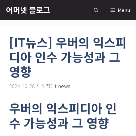
컨
어머넷 블로그
Menu
텐
츠
로
[IT뉴스] 우버의 익스피
건
너
디아 인수 가능성과 그
뛰
기
영향
2024-10-28
작성자:
it news
우버의 익스피디아 인
수 가능성과 그 영향