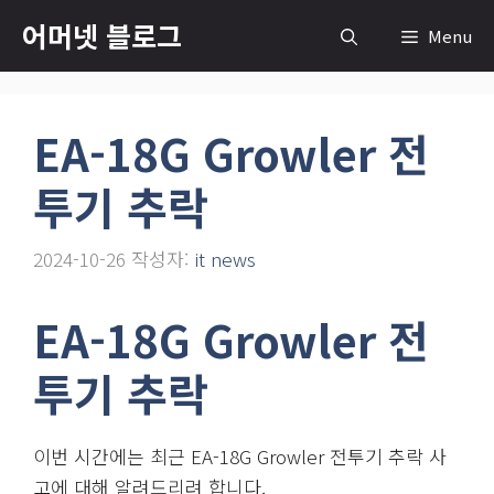
컨
어머넷 블로그
Menu
텐
츠
로
EA-18G Growler 전
건
너
투기 추락
뛰
기
2024-10-26
작성자:
it news
EA-18G Growler 전
투기 추락
이번 시간에는 최근 EA-18G Growler 전투기 추락 사
고에 대해 알려드리려 합니다.