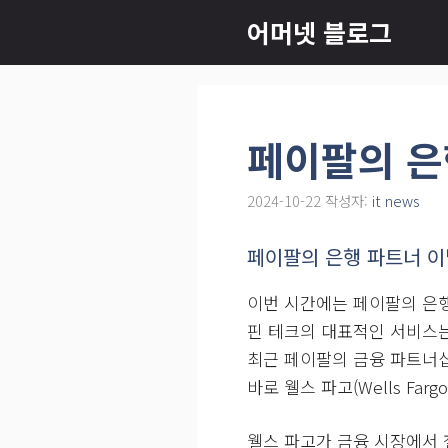
컨
어머넷 블로그
텐
츠
로
건
페이팔의 은
너
뛰
2024-10-22
작성자:
it news
기
페이팔의 은행 파트너 이
이번 시간에는 페이팔의 은행
핀 테크의 대표적인 서비스는 
최근 페이팔의 금융 파트너십
바로 웰스 파고(Wells Fa
웰스 파고가 금융 시장에서