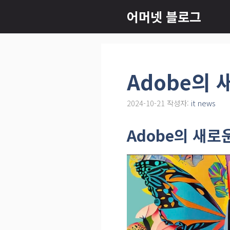
컨
어머넷 블로그
텐
츠
로
건
Adobe의 
너
뛰
2024-10-21
작성자:
it news
기
Adobe의 새로