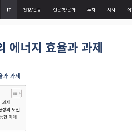
IT
건강/운동
인문학/문화
투자
시사
여
 에너지 효율과 과제
율과 과제
 과제
율성의 도전
능한 미래