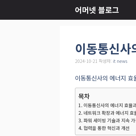
컨
어머넷 블로그
텐
츠
로
건
이동통신사의
너
뛰
2024-10-21
작성자:
it news
기
이동통신사의 에너지 효
목차
이동통신사의 에너지 효율과
네트워크 확장과 에너지 효
파워 세이빙 기술과 지속 가
협력을 통한 혁신과 개선