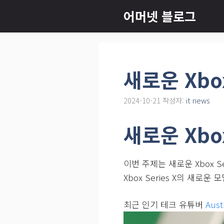
컨
어머넷 블로그
텐
츠
로
건
새로운 Xbo
너
뛰
2024-10-21
작성자:
it news
기
새로운 Xbo
이번 주제는 새로운 Xbox S
Xbox Series X의 새
최근 인기 테크 유튜버
Aust