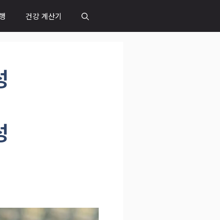
행
건강 계산기
성
성